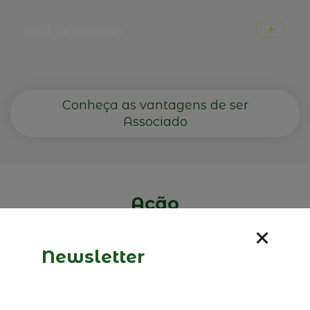
Next Generation
Next Generation
Criado em 2016, o Grupo Next in Line representa as
Conheça as vantagens de ser
próximas gerações das Empresas Familiares
Associado
associadas da AEF. Tem por missão promover a troca
de ideias, experiências e conhecimentos dos jovens
membros num ambiente informal e aberto. Visa
também promover, processos de sucessão
harmoniosos e planeados, para assim assegurar a
continuidade da Empresa Familiar.
Ação
A Associação das Empresas Familiares
Newsletter
desenvolve um conjunto de atividades,
destacando-se: