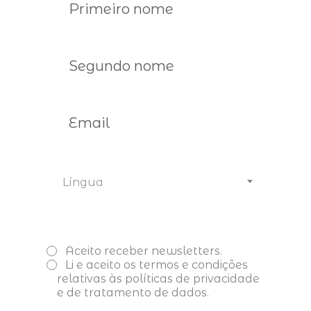
Atividades de Sensibilização
Interna destinadas aos seus
Associados
Congressos, Conferências e
Língua
Seminários
Aceito receber newsletters.
Organização de Reuniões
Li e aceito os
termos e condições
Familiares
relativas às políticas de privacidade
e de tratamento de dados.