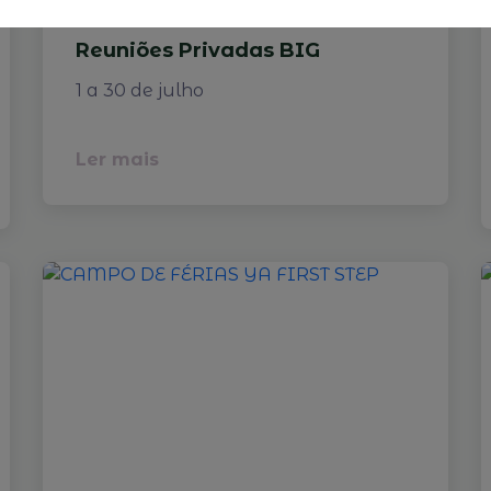
Reuniões Privadas BIG
1 a 30 de julho
Ler mais