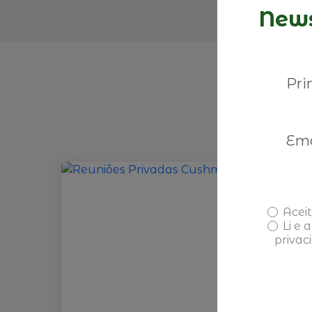
News
Aceit
Li e 
privac