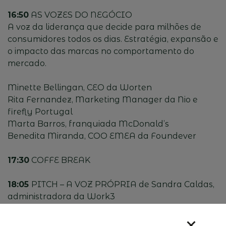
16:50
AS VOZES DO NEGÓCIO
A voz da liderança que decide para milhões de
consumidores todos os dias. Estratégia, expansão e
o impacto das marcas no comportamento do
mercado.
Minette Bellingan, CEO da Worten
Rita Fernandez, Marketing Manager da Nio e
firefly Portugal
Marta Barros, franquiada McDonald’s
Benedita Miranda, COO EMEA da Foundever
17:30
COFFE BREAK
18:05
PITCH – A VOZ PRÓPRIA de Sandra Caldas,
administradora da Work3
Um olhar para o futuro e para o papel das
organizações na construção de impacto.