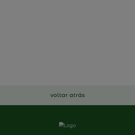
AESE - Family Business
Leadership Program
7 a 9 de julho de 2026
Ler mais
voltar atrás