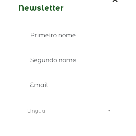
Newsletter
18:15
AS VOZES DAS CAMPEÃS
Mulheres no desporto partilham disciplina,
superação e mentalidade vencedora. O poder da
voz construída através do esforço e da resiliência.
Naide Gomes, campeã mundial de salto em
comprimento 2004
Agate de Sousa, campeã mundial de salto em
comprimento 2026
Carolina Duarte, campeã paralímpica
Moderação: Leonor Borges, criadora de conteúdo
18:45
AS VOZES DA INFLUÊNCIA – LIVE MOMENT
O painel vai ser transmitido em direto no
Língua
Instagram da Forbes Portugal A responsabilidade
de influenciar e o papel das plataformas digitais. A
influência positiva.