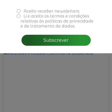
marina.malhao-pereira@empresasfamiliares.pt ;
paula.ximenes@empresasfamiliares.pt
Aceito receber newsletters.
Li e aceito os
termos e condições
relativas às políticas de privacidade
e de tratamento de dados.
Poderá também interessar-lhe
Subscrever