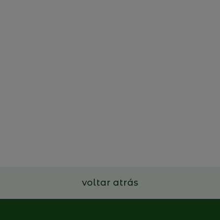
AESE - Family Business
Leadership Program
7 a 9 de julho de 2026
Ler mais
voltar atrás