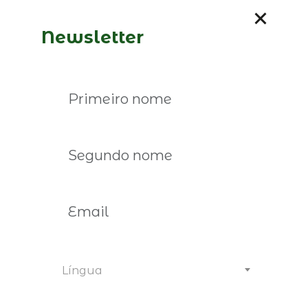
ampliam sua importância nas negociações
internacionais.
Newsletter
Nesse contexto, o acordo entre o Mercosul e a
União Europeia surge como uma oportunidade
histórica para ampliar a inserção do Brasil na
economia global. O tratado busca reduzir tarifas
comerciais, facilitar investimentos, integrar cadeias
produtivas e promover maior cooperação
econômica entre os blocos.
Inscrição gratuita. As vagas são limitadas.
Registe-se até 29 de maio.
Quem Pode Participar:
Privilegiamos as
Inscrições dos Associados das Empresas
Língua
Familiares. Caso não seja associado e tenha
interesse sobre o evento, contacte-nos: