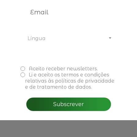
NELSON FARIA DE OLIVEIRA
PRESIDENTE DA CJLP - COMUNIDADE DE
JURISTAS DE LINGUAPORTUGUESA
Língua
NATÁLIA FARIA DE OLIVEIRA
MEMBRO DA CJLP E ADVOGADA
Aceito receber newsletters.
Li e aceito os
termos e condições
relativas às políticas de privacidade
e de tratamento de dados.
Subscrever