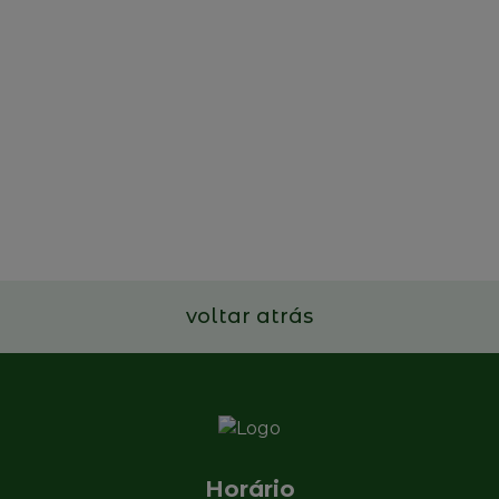
AESE - Family Business
Leadership Program
7 a 9 de julho de 2026
Ler mais
voltar atrás
Horário