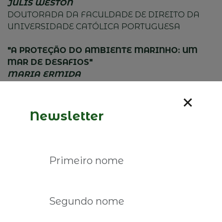
JULIS WESTON
DOUTORADA DA FACULDADE DE DIREITO DA
UNIVERSIDADE CATÓLICA PORTUGUESA
"A PROTEÇÃO DO AMBIENTE MARINHO: UM
MAR DE DESAFIOS"
MARIA ERMIDA
DOUTORADA E ASSISTENTE CONVIDADA DA
FACULDADE DE DIREITO DA UNIVERSIDADE
CATÓLICA PORTUGUESA
Newsletter
"O PLANETA EM ALERTA: EMPRESAS
FAMILIARES: AS PRIMEIRAS A AGIR, AS
ÚLTIMAS A DESISTIR"
MARINA MALHÃO-PEREIRA
SECRETÁRIA-GERAL DA ASSOCIAÇÃO DAS
EMRESAS FAMILIARES
MODERADORES