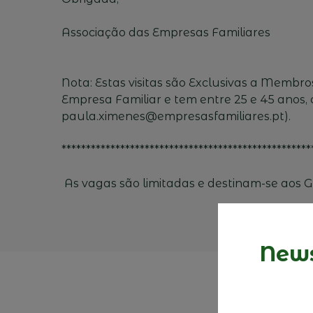
Associação das Empresas Familiares
Nota: Estas visitas são Exclusivas a Membr
Empresa Familiar e tem entre 25 e 45 anos,
paula.ximenes@empresasfamiliares.pt).
***************************************************
As vagas são limitadas e destinam-se aos G
News