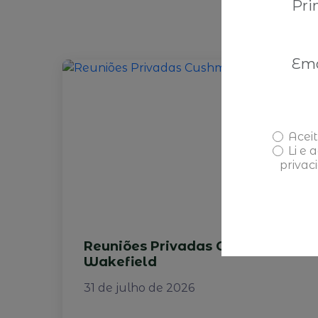
P
Aceit
Li e 
privac
Reuniões Privadas Cushman &
Wakefield
31 de julho de 2026