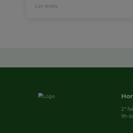
Ler mais
Hor
2ª fe
9h à