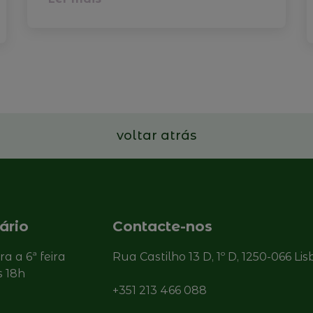
voltar atrás
ário
Contacte-nos
ira a 6ª feira
Rua Castilho 13 D, 1º D, 1250-066 Li
s 18h
+351 213 466 088