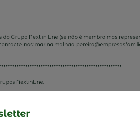
os do Grupo Next in Line (se não é membro mas represe
 contacte-nos: marina.malhao-pereira@empresasfamilia
********************************************************
rupos NextinLine.
letter