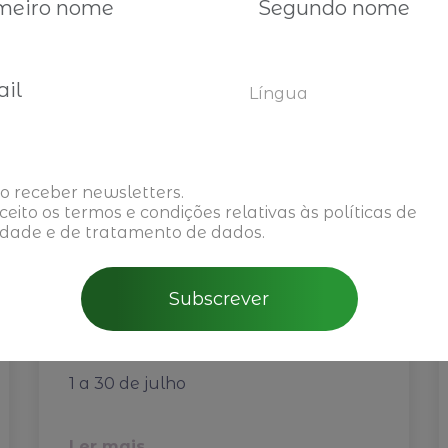
oderá também interessar-l
Língua
o receber newsletters.
aceito os
termos e condições
relativas às políticas de
idade e de tratamento de dados.
Subscrever
Reuniões Privadas BIG
1 a 30 de julho
Ler mais