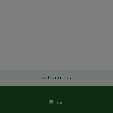
22 de outubro de 2025
Projeto de estudo e
divulgação das Empresas
Familiares portuguesas
Ler mais
voltar atrás