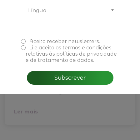
Língua
Aceito receber newsletters.
Li e aceito os
termos e condições
relativas às políticas de privacidade
e de tratamento de dados.
04 de fevereiro de 2026
CBRE - Perspectivas do
Subscrever
Mercado Imobiliário para
2026 em Portugal
Ler mais