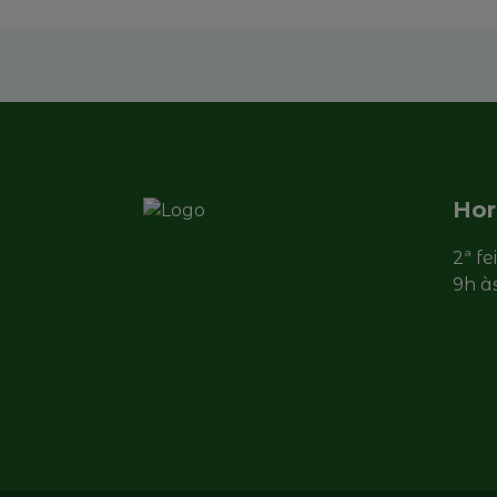
Hor
2ª fe
9h à