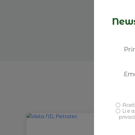
News
P
Aceit
Li e 
privac