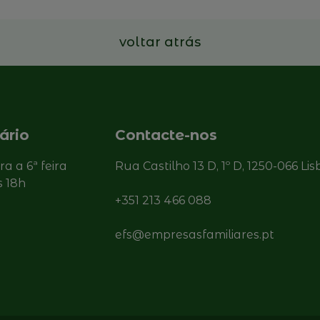
voltar atrás
ário
Contacte-nos
ira a 6ª feira
Rua Castilho 13 D, 1º D, 1250-066 Li
s 18h
+351 213 466 088
efs@empresasfamiliares.pt