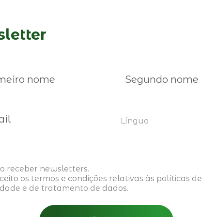
letter
Inscreva-se aqui
Língua
oderá também interessar-l
o receber newsletters.
aceito os
termos e condições
relativas às políticas de
idade e de tratamento de dados.