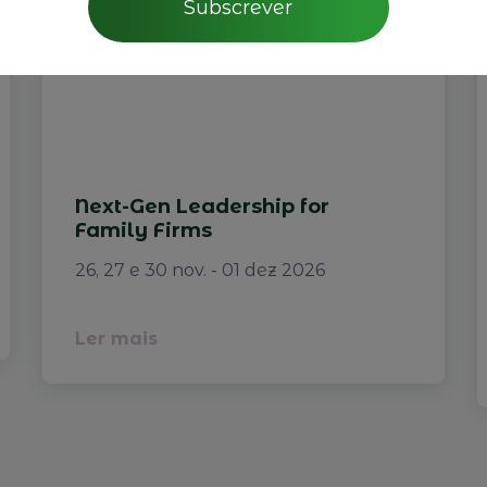
Subscrever
Next-Gen Leadership for
Family Firms
26, 27 e 30 nov. - 01 dez 2026
Ler mais