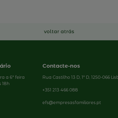
Ler mais
voltar atrás
ário
Contacte-nos
ira a 6ª feira
Rua Castilho 13 D, 1º D, 1250-066 Li
s 18h
+351 213 466 088
efs@empresasfamiliares.pt