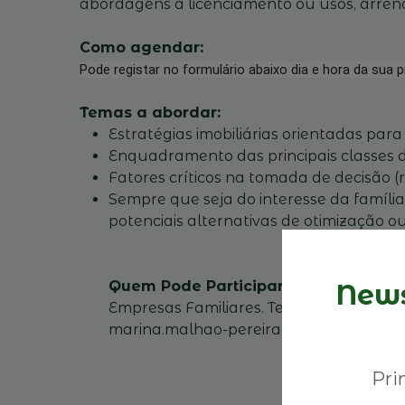
abordagens a licenciamento ou usos, arren
Como agendar:
Pode registar no formulário abaixo dia e hora da sua p
Temas a abordar:
Estratégias imobiliárias orientadas para
​Enquadramento das principais classes de
​Fatores críticos na tomada de decisão (r
Sempre que seja do interesse da família,
potenciais alternativas de otimização 
Quem Pode Participar:
A participação
News
Empresas Familiares. Temos lugares limi
marina.malhao-pereira@empresasfamili