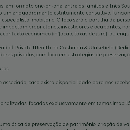
is, em formato one-on-one, entre as famílias e Inês S
erão um enquadramento estritamente consultivo, func
pecialista imobiliário. O foco será a partilha de perspe
je impactam proprietários, investidores e ocupantes,
 contexto económico (inflação, taxas de juro), ou en
ead of Private Wealth na Cushman & Wakefield (Dedic
tidores privados, com foco em estratégias de preservaç
tos.
 associado, caso exista disponibilidade para nos recebe
sonalizadas, focadas exclusivamente em temas imobiliár
numa ótica de preservação de património, criação de valo