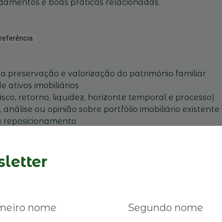
damentos e boas práticas relacionadas.
referência.
 a preservação e valorização do património familiar
 ativos imobiliários
isco, retorno, liquidez, horizonte temporal e processo)
 análise ou opinião sobre portfólio imobiliário existent
ou reposicionamento
 nestas reuniões destinam-se a membros de Empresas 
letter
tados e damos preferência a inscrições de Associados. 
ares.pt paula.ximenes@empresasfamiliares.pt