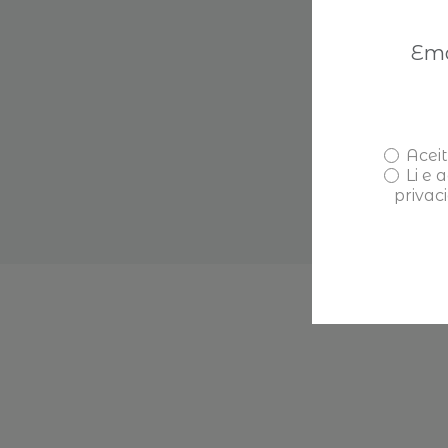
Aceit
Li e 
privac