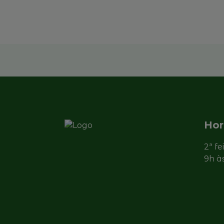
Ler mais
Hor
2ª fe
9h à