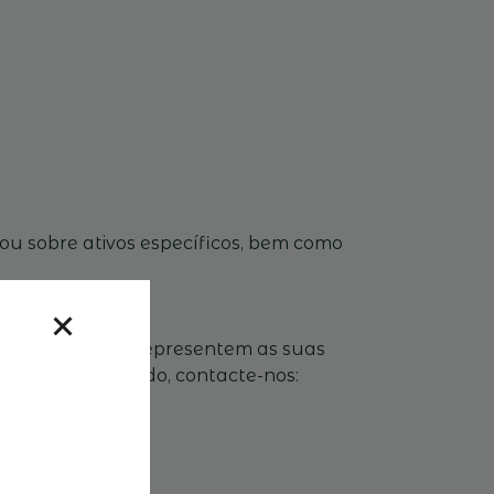
e ou sobre ativos específicos, bem como
Familiares que representem as suas
Se não é Associado, contacte-nos: